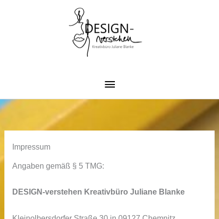
Zum
Inhalt
springen
Hauptmenü
Impressum
Angaben gemäß § 5 TMG:
DESIGN-verstehen Kreativbüro Juliane Blanke
Kleinolbersdorfer Straße 30 in 09127 Chemnitz